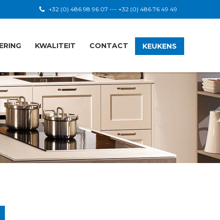
+32 (0) 486 98 96 07 --- +32 (0) 486 76 49 49
ERING
KWALITEIT
CONTACT
KEUKENS