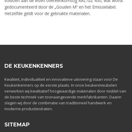
voldoen aan de eisen overeenkomstig RAL-GZ 430, wat wordt
gedocumenteerd door de „Gouden M“ en het Emissielabel.
Hetzelfde geldt voor de gebruikte materialen.
DE KEUKENKENNERS
Kwaliteit, individualiteit en innovatieve uitvoering staan voor De
Keukenkenners op de eerste plaats. In onze keukenmeubelen
verwerken wij kwalitatief hoogwaardige materialen door middel van
de beste techniek van toonaangevende merkfabrikanten. Daarin
slagen wij door de combinatie van traditioneel handwerk en
moderne productiestraten.
SITEMAP