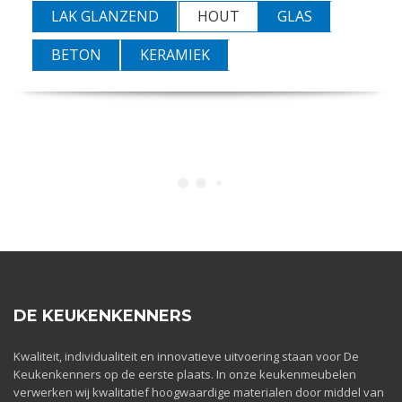
LAK GLANZEND
HOUT
GLAS
BETON
KERAMIEK
DE KEUKENKENNERS
Kwaliteit, individualiteit en innovatieve uitvoering staan voor De
Keukenkenners op de eerste plaats. In onze keukenmeubelen
verwerken wij kwalitatief hoogwaardige materialen door middel van